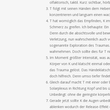
olfaktorisch, taktil. Kurz: sichtbar, hö
T folgt mit seinen Händen dem Heben
konzentrieren und langsam einen wa
T hat womöglich das Empfinden, K im 
Schmerz zu greifen. Ich behaupte: Ein 
Denn durch die absichtsvolle und bew
Verletzung, nun wahrscheinlich auch v
sogenannte Exploration des Traumas. N
wahrnehmen. Doch sollte dies für T ni
Im Moment größter Intensität, was a
Körper von K und klatscht einmal oder 
das Trauma gelöst. Das Händeklatschen
doch hilfreich. Denn umso tiefer fin
Gleich darauf macht T mit einer ode
Solarplexus in Richtung Kopf und bis 
Unbedingt: ohne die geringste körperl
Gerade jetzt sollte K die Augen unbed
ablenken wodurch der Release-Effek