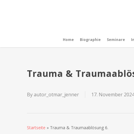
Skip
to
main
content
Home
Biographie
Seminare
I
Trauma & Traumaablös
By
autor_otmar_jenner
17. November 202
Startseite
»
Trauma & Traumaablösung 6.