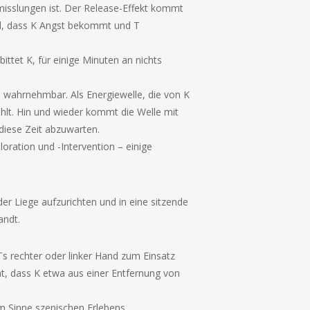
isslungen ist. Der Release-Effekt kommt
oll, dass K Angst bekommt und T
ittet K, für einige Minuten an nichts
T wahrnehmbar. Als Energiewelle, die von K
ühlt. Hin und wieder kommt die Welle mit
 diese Zeit abzuwarten.
oration und -Intervention – einige
r Liege aufzurichten und in eine sitzende
andt.
 Ts rechter oder linker Hand zum Einsatz
ht, dass K etwa aus einer Entfernung von
m Sinne szenischen Erlebens