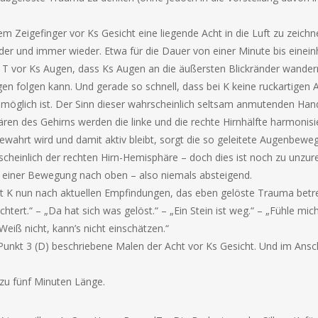
em Zeigefinger vor Ks Gesicht eine liegende Acht in die Luft zu zeic
der und immer wieder. Etwa für die Dauer von einer Minute bis einein
 vor Ks Augen, dass Ks Augen an die äußersten Blickränder wandern,
n folgen kann. Und gerade so schnell, dass bei K keine ruckartigen
öglich ist. Der Sinn dieser wahrscheinlich seltsam anmutenden Hand
en des Gehirns werden die linke und die rechte Hirnhälfte harmonisier
ahrt wird und damit aktiv bleibt, sorgt die so geleitete Augenbewegu
scheinlich der rechten Hirn-Hemisphäre – doch dies ist noch zu unzure
t einer Bewegung nach oben – also niemals absteigend.
gt K nun nach aktuellen Empfindungen, das eben gelöste Trauma betre
chtert.“ – „Da hat sich was gelöst.“ – „Ein Stein ist weg.“ – „Fühle mi
„Weiß nicht, kann’s nicht einschätzen.“
 Punkt 3 (D) beschriebene Malen der Acht vor Ks Gesicht. Und im Ansch
zu fünf Minuten Länge.