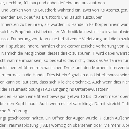
rbar, riechbar, fühlbar) und dabei tief ein- und auszuatmen.
 und Senken von Ks Brustkorb während ein, zwei von Ks Atemzügen,
chsenden Druck auf Ks Brustkorb und Bauch auszuüben.
Innersten zu berühren, als würden Ts Hände in Ks Körper hinein wan
solches Empfinden ist bei dieser Methodik keinesfalls so irrational wie
usste Erinnerung von K an eine tief sitzende Verletzung und die hin
on T spürbare innere, nämlich charakterpanzerliche Verhärtung von K,
ämlich die Möglichkeit, dieses direkt zu spüren. T wird dabei wahrsc
cht wahrnehmbar sein, so bedeutet das nicht, dass das Verfahren für 
uch einen erhöhten mechanischen Druck und den Moment Interventi
mehrmals in die Hände. Dies ist ein Signal an das Unterbewusstsein vo
 kann so laut sein, dass sich K leicht erschrickt. Auch wenn dies ni
det die Traumaablösung (TAB) Eingang ins Unterbewusstsein.
r beiden Händen eine Streichbewegung etwa 10 bis 20 Zentimeter obe
über den Kopf hinaus. Auch wenn es seltsam klingt: Damit streicht T
iche Berührung.
ingt geschlossen halten. Ein Öffnen der Augen würde K
durch Außen
t der Traumaablösung (TAB) womöglich übersehen oder
vielmehr „übe