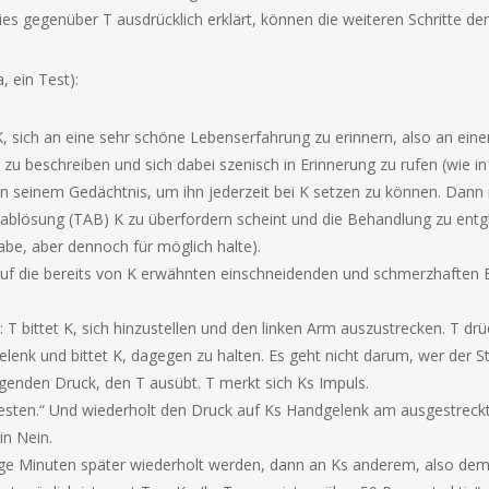
es gegenüber T ausdrücklich erklärt, können die weiteren Schritte d
, ein Test):
t K, sich an eine sehr schöne Lebenserfahrung zu erinnern, also an ei
u beschreiben und sich dabei szenisch in Erinnerung zu rufen (wie in 
in seinem Gedächtnis, um ihn jederzeit bei K setzen zu können. Dann
blösung (TAB) K zu überfordern scheint und die Behandlung zu entgle
abe, aber dennoch für möglich halte).
f die bereits von K erwähnten einschneidenden und schmerzhaften Er
T bittet K, sich hinzustellen und den linken Arm auszustrecken. T drü
enk und bittet K, dagegen zu halten. Es geht nicht darum, wer der St
genden Druck, den T ausübt. T merkt sich Ks Impuls.
 testen.“ Und wiederholt den Druck auf Ks Handgelenk am ausgestreckt
in Nein.
ige Minuten später wiederholt werden, dann an Ks anderem, also dem