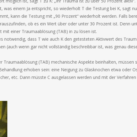
rt möglich ist, sagt T zu K: „Ihr Trauma ist zu über 50 Prozent aktiv“.
lt, was einem Ja entspricht, so wiederholt T die Testung bei K, sagt n
 kommt, kann die Testung mit „90 Prozent“ wiederholt werden. Falls be
auszufinden, ob es ein Wert über oder unter 30 Prozent ist. Denn un
 mit einer Traumaablösung (TAB) in zu lösen ist.
 es notwendig, dass T wie auch K den getesteten Aktivwert des Trau
(auch wenn gar nicht vollständig beschreibbar ist, was genau dieser 
der Traumaablösung (TAB) mechanische Aspekte beinhalten, müssen s
ge Behandlung erhoben sein: eine Neigung zu Glasknochen etwa oder
her, etc. Dann müsste C ausgelassen werden und mit der Verfahren 