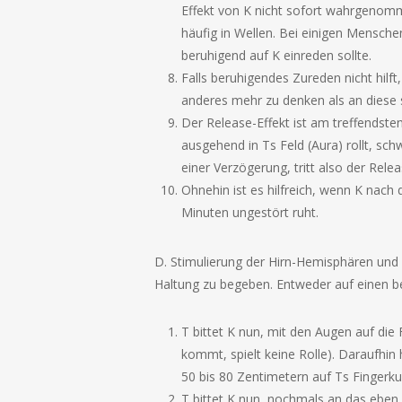
Effekt von K nicht sofort wahrgenom
häufig in Wellen. Bei einigen Mensch
beruhigend auf K einreden sollte.
Falls beruhigendes Zureden nicht hilft
anderes mehr zu denken als an diese 
Der Release-Effekt ist am treffendste
ausgehend in Ts Feld (Aura) rollt, sc
einer Verzögerung, tritt also der Relea
Ohnehin ist es hilfreich, wenn K nach
Minuten ungestört ruht.
D. Stimulierung der Hirn-Hemisphären und 
Haltung zu begeben. Entweder auf einen be
T bittet K nun, mit den Augen auf die 
kommt, spielt keine Rolle). Daraufhin
50 bis 80 Zentimetern auf Ts Fingerku
T bittet K nun, nochmals an das eben