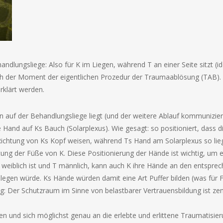
handlungsliege: Also für K im Liegen, während T an einer Seite sitzt (
h der Moment der eigentlichen Prozedur der Traumaablösung (TAB). S
rklärt werden.
auf der Behandlungsliege liegt (und der weitere Ablauf kommuniziert i
 Hand auf Ks Bauch (Solarplexus). Wie gesagt: so positioniert, dass 
Richtung von Ks Kopf weisen, während Ts Hand am Solarplexus so liegt
htung der Füße von K. Diese Positionierung der Hände ist wichtig, um 
K weiblich ist und T männlich, kann auch K ihre Hände an den entspre
legen würde. Ks Hände würden damit eine Art Puffer bilden (was für 
: Der Schutzraum im Sinne von belastbarer Vertrauensbildung ist zentr
en und sich möglichst genau an die erlebte und erlittene Traumatisierun