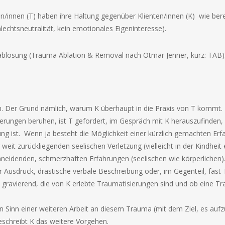
/innen (T) haben ihre Haltung gegenüber Klienten/innen (K)
wie bere
chtsneutralität, kein emotionales Eigeninteresse).
ablösung (Trauma Ablation & Removal nach Otmar Jenner, kurz: TAB)
n. Der Grund nämlich, warum K überhaupt in die Praxis von T kommt.
ierungen beruhen, ist T gefordert, im Gespräch mit K herauszufinden
ng ist.
Wenn ja besteht die Möglichkeit einer kürzlich gemachten Erfa
weit zurückliegenden seelischen Verletzung (vielleicht in der Kindheit e
chneidenden, schmerzhaften Erfahrungen (seelischen wie körperlichen)
 Ausdruck, drastische verbale Beschreibung oder, im Gegenteil, fast 
e gravierend, die von K erlebte Traumatisierungen sind und ob eine T
en Sinn einer weiteren Arbeit an diesem Trauma (mit dem Ziel, es auf
eschreibt K das weitere Vorgehen.